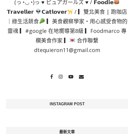
(っ◔◡◔)っ ♥ ピュアガールズ ♥ / 𝗙𝗼𝗼𝗱𝗶𝗲
𝗧𝗿𝗮𝘃𝗲𝗹𝗹𝗲𝗿
𝗖𝗮𝘁𝗹𝗼𝘃𝗲𝗿
/ ▎雙北美食 | 跑咖店
｜綠生活蔬食
▎美食觀察學家・用心感受食物的
靈魂 ▎#google 在地嚮導第8級 ▎Foodmarco 專
欄美食作家 ▎
合作聯繫
dtequieron11@gmail.com
INSTAGRAM POST
最新文章