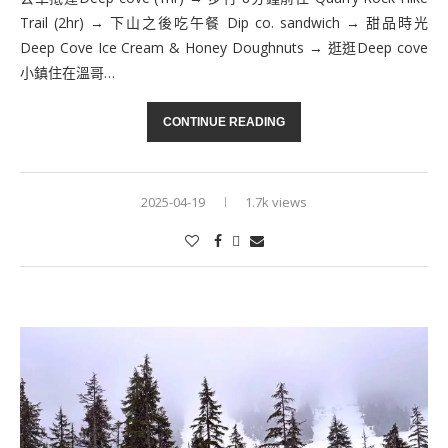
Trail (2hr) → 下山之後吃午餐 Dip co. sandwich → 甜品時光
Deep Cove Ice Cream & Honey Doughnuts → 逛逛Deep cove
小鎮住在溫哥…
CONTINUE READING
2025-04-19
1.7k views