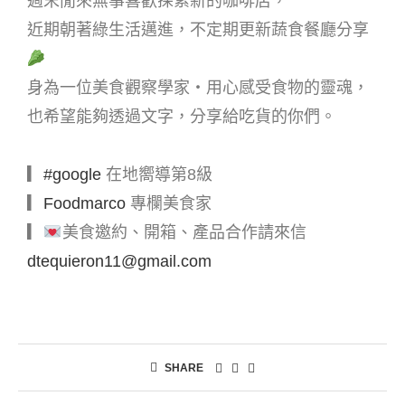
週末閒來無事喜歡探索新的咖啡店，
近期朝著綠生活邁進，不定期更新蔬食餐廳分享
身為一位美食觀察學家・用心感受食物的靈魂，
也希望能夠透過文字，分享給吃貨的你們。
▎
#google
在地嚮導第8級
▎
Foodmarco
專欄美食家
▎
美食邀約、開箱、產品合作請來信
dtequieron11@gmail.com
SHARE