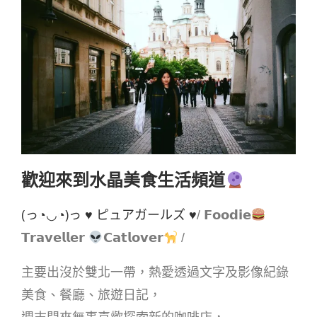
歡迎來到水晶美食生活頻道
(っ◔◡◔)っ ♥ ピュアガールズ ♥
/ 𝗙𝗼𝗼𝗱𝗶𝗲
𝗧𝗿𝗮𝘃𝗲𝗹𝗹𝗲𝗿
𝗖𝗮𝘁𝗹𝗼𝘃𝗲𝗿
/
主要出沒於雙北一帶，熱愛透過文字及影像紀錄
美食、餐廳、旅遊日記，