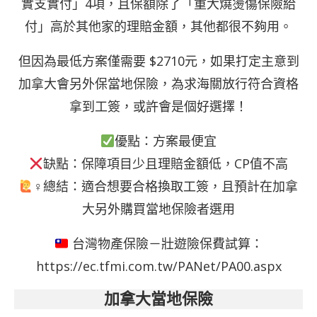
實支實付」4項，且保額除了「重大燒燙傷保險給
付」高於其他家的理賠金額，其他都很不夠用。
但因為最低方案僅需要 $2710元，如果打定主意到
加拿大會另外保當地保險，為求海關放行符合資格
拿到工簽，或許會是個好選擇！
優點：方案最便宜
缺點：保障項目少且理賠金額低，CP值不高
‍♀總結：適合想要合格換取工簽，且預計在加拿
大另外購買當地保險者選用
台灣物產保險－壯遊險保費試算：
https://ec.tfmi.com.tw/PANet/PA00.aspx
加拿大當地保險