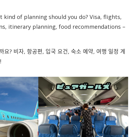
 kind of planning should you do? Visa, flights,
s, itinerary planning, food recommendations –
? 비자, 항공편, 입국 요건, 숙소 예약, 여행 일정 계
!