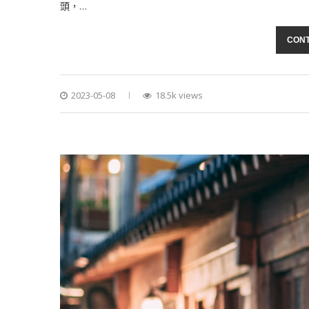
頭，…
CONT
2023-05-08
18.5k views