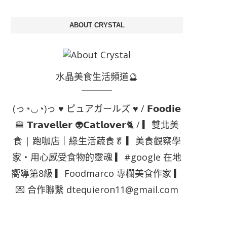
ABOUT CRYSTAL
水晶美食生活頻道🔮
(っ◔◡◔)っ ♥ ピュアガールズ ♥ / 𝗙𝗼𝗼𝗱𝗶𝗲
🍔 𝗧𝗿𝗮𝘃𝗲𝗹𝗹𝗲𝗿 👽𝗖𝗮𝘁𝗹𝗼𝘃𝗲𝗿🐈 / ▎雙北美
食 | 跑咖店｜綠生活蔬食🥬 ▎美食觀察學
家・用心感受食物的靈魂 ▎#google 在地
嚮導第8級 ▎Foodmarco 專欄美食作家 ▎
💌 合作聯繫 dtequieron11@gmail.com